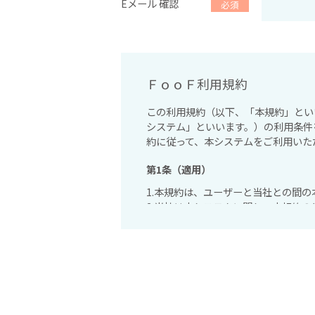
Eメール 確認
必須
ＦｏｏＦ利用規約
この利用規約（以下、「本規約」とい
システム」といいます。）の利用条件
約に従って、本システムをご利用いた
第1条（適用）
1.本規約は、ユーザーと当社との間
2.当社は本システムに関し、本規約
す。これら個別規定はその名称のいか
3.本規約の規定が前条の個別規定の
第2条（利用登録）
1.本システムにおいては、登録希望
用登録が完了するものとします。