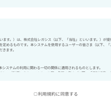
います。）は、株式会社レガシス（以下、「当社」といいます。）が提供
を定めるものです。本システムを使用するユーザーの皆さま（以下、「
だきます。
の本システムの利用に関わる一切の関係に適用されるものとします。
のほか、ご利用にあたってのルール等、各種の定め（以下、「個別規定」
んに関わらず、本規約の一部を構成するものとします。
規定と矛盾する場合には、個別規定において特段の定めなき限り、個別規
利用規約に同意する
者が本規約に同意の上、当社の定める方法によって利用登録を申請し、当