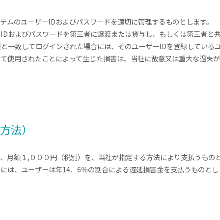
ステムのユーザーIDおよびパスワードを適切に管理するものとします。
ーIDおよびパスワードを第三者に譲渡または貸与し、もしくは第三者と
報と一致してログインされた場合には、そのユーザーIDを登録している
よって使用されたことによって生じた損害は、当社に故意又は重大な過失
払方法）
て、月額１,０００円（税別）を、当社が指定する方法により支払うもの
合には、ユーザーは年14．6％の割合による遅延損害金を支払うものとし