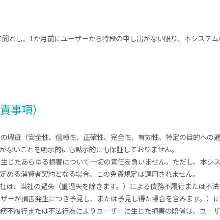
年間とし、1か月前にユーザーから特段の申し出がない限り、本システム
免責事項）
上の瑕疵（安全性、信頼性、正確性、完全性、有効性、特定の目的への
）がないことを明示的にも黙示的にも保証しておりません。
に生じたあらゆる損害について一切の責任を負いません。ただし、本シ
に定める消費者契約となる場合、この免責規定は適用されません。
当社は、当社の過失（重過失を除きます。）による債務不履行または不
ーザーが損害発生につき予見し、または予見し得た場合を含みます。）
債務不履行または不法行為によりユーザーに生じた損害の賠償は、ユー