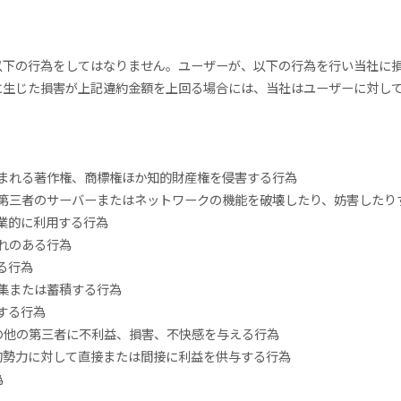
以下の行為をしてはなりません。ユーザーが、以下の行為を行い当社に
に生じた損害が上記違約金額を上回る場合には、当社はユーザーに対し
含まれる著作権、商標権ほか知的財産権を侵害する行為
他第三者のサーバーまたはネットワークの機能を破壊したり、妨害したり
商業的に利用する行為
それのある行為
る行為
収集または蓄積する行為
する行為
その他の第三者に不利益、損害、不快感を与える行為
会的勢力に対して直接または間接に利益を供与する行為
為